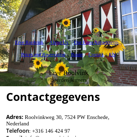
Erve Roolvink
About Us
Our Farm Appartments
Prices and Reservation
Route
Contact
EN
Erve Roolvink
Boerderijkamers
Contactgegevens
Adres:
Roolvinkweg 30, 7524 PW Enschede,
Nederland
Telefoon
: +316 146 424 97